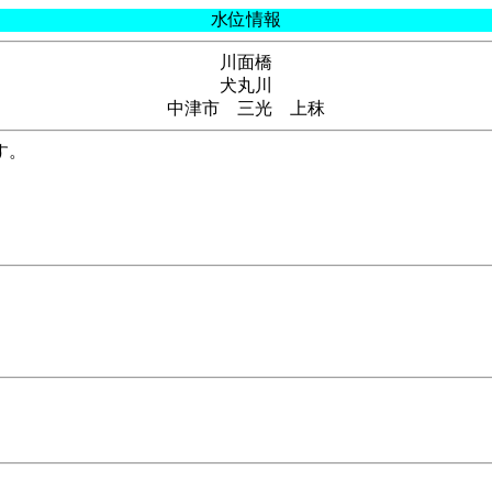
水位情報
川面橋
犬丸川
中津市 三光 上秣
す。