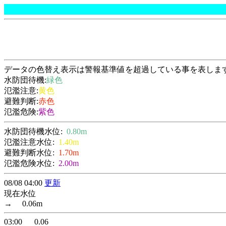
データの色替え表示は警報基準値を超過している事を表しま
水防団待機:
緑色
氾濫注意:
黄色
避難判断:
赤色
氾濫危険:
紫色
水防団待機水位:
0.80m
氾濫注意水位:
1.40m
避難判断水位:
1.70m
氾濫危険水位:
2.00m
08/08 04:00
更新
現在水位
→ 0.06m
03:00 0.06