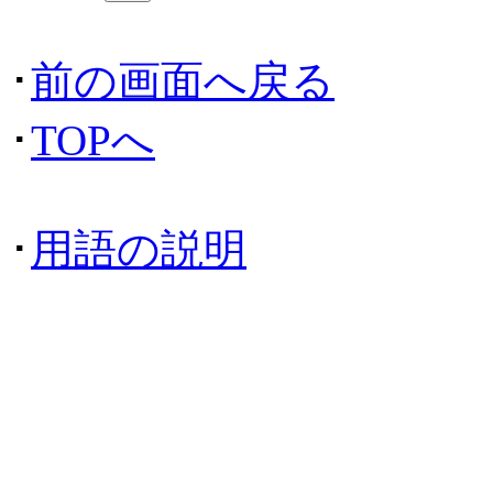
･
前の画面へ戻る
･
TOPへ
･
用語の説明