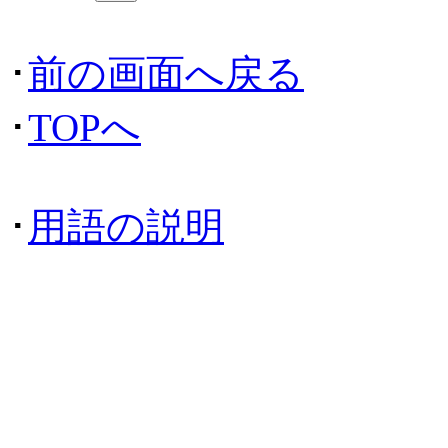
･
前の画面へ戻る
･
TOPへ
･
用語の説明