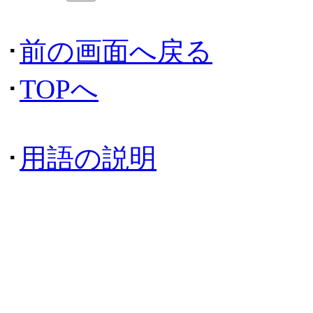
･
前の画面へ戻る
･
TOPへ
･
用語の説明