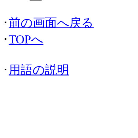
･
前の画面へ戻る
･
TOPへ
･
用語の説明