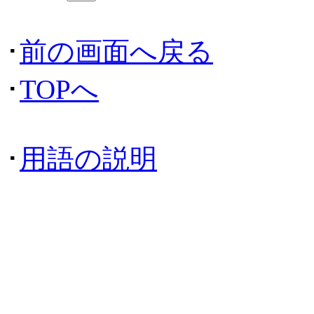
･
前の画面へ戻る
･
TOPへ
･
用語の説明