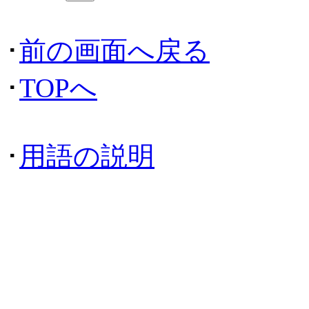
･
前の画面へ戻る
･
TOPへ
･
用語の説明