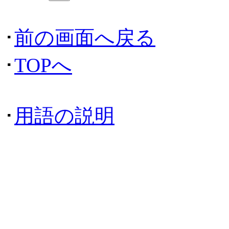
･
前の画面へ戻る
･
TOPへ
･
用語の説明