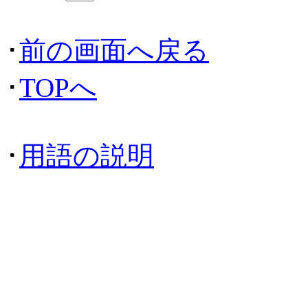
･
前の画面へ戻る
･
TOPへ
･
用語の説明