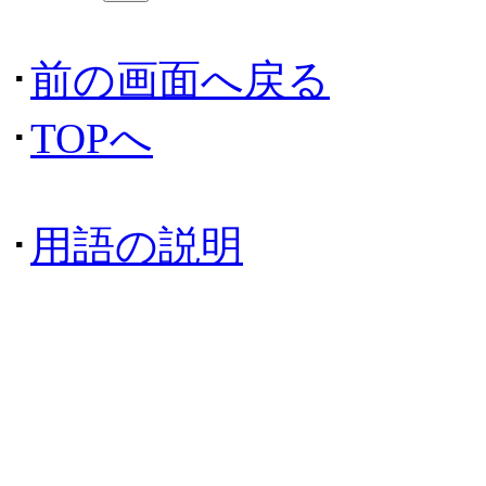
･
前の画面へ戻る
･
TOPへ
･
用語の説明