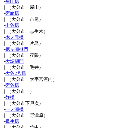
├
屋山橋
｜（大分市 屋山）
├
宮崎橋
｜（大分市 市尾）
├
十谷橋
｜（大分市 志生木）
├
木ノ元橋
｜（大分市 片島）
├
尼ヶ瀬樋門
｜（大分市 荏隈）
├
大堀樋門
｜（大分市 毛井）
├
大谷2号橋
｜（大分市 大字宮河内）
├
宮谷橋
｜（大分市 ）
├
静橋
｜（大分市下戸次）
├
一ノ瀬橋
｜（大分市 野津原）
├
瓜生橋
｜（大分市 竹中）