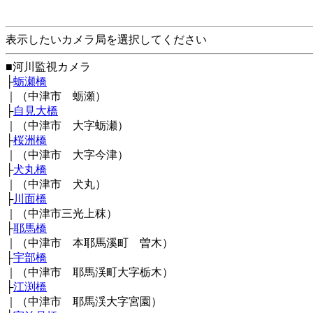
表示したいカメラ局を選択してください
■河川監視カメラ
├
蛎瀬橋
｜（中津市 蛎瀬）
├
自見大橋
｜（中津市 大字蛎瀬）
├
桜洲橋
｜（中津市 大字今津）
├
犬丸橋
｜（中津市 犬丸）
├
川面橋
｜（中津市三光上秣）
├
耶馬橋
｜（中津市 本耶馬溪町 曽木）
├
宇部橋
｜（中津市 耶馬渓町大字栃木）
├
江渕橋
｜（中津市 耶馬渓大字宮園）