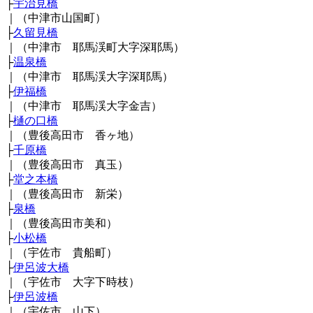
├
宇治見橋
｜（中津市山国町）
├
久留見橋
｜（中津市 耶馬渓町大字深耶馬）
├
温泉橋
｜（中津市 耶馬渓大字深耶馬）
├
伊福橋
｜（中津市 耶馬渓大字金吉）
├
樋の口橋
｜（豊後高田市 香ヶ地）
├
千原橋
｜（豊後高田市 真玉）
├
堂之本橋
｜（豊後高田市 新栄）
├
泉橋
｜（豊後高田市美和）
├
小松橋
｜（宇佐市 貴船町）
├
伊呂波大橋
｜（宇佐市 大字下時枝）
├
伊呂波橋
｜（宇佐市 山下）