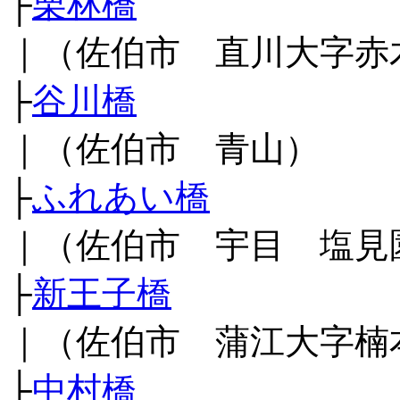
├
栗林橋
｜（佐伯市 直川大字赤
├
谷川橋
｜（佐伯市 青山）
├
ふれあい橋
｜（佐伯市 宇目 塩見
├
新王子橋
｜（佐伯市 蒲江大字楠
├
中村橋