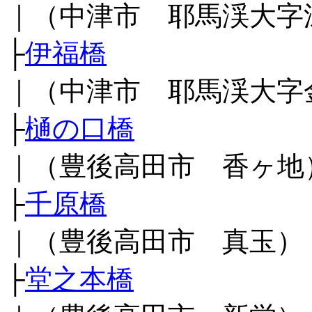
｜（中津市 耶馬渓大字
├
伊福橋
｜（中津市 耶馬渓大字
├
樋の口橋
｜（豊後高田市 香ヶ地
├
千原橋
｜（豊後高田市 真玉）
├
堂之本橋