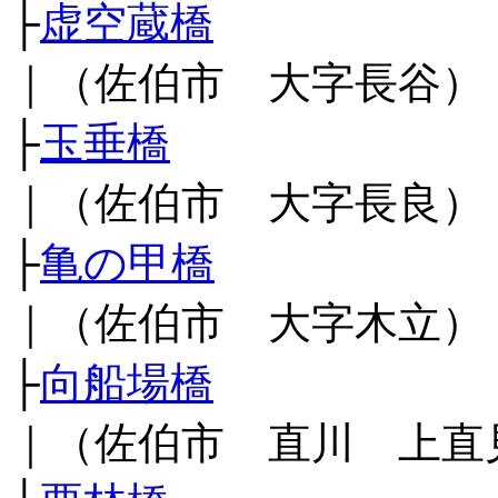
├
虚空蔵橋
｜（佐伯市 大字長谷）
├
玉垂橋
｜（佐伯市 大字長良）
├
亀の甲橋
｜（佐伯市 大字木立）
├
向船場橋
｜（佐伯市 直川 上直