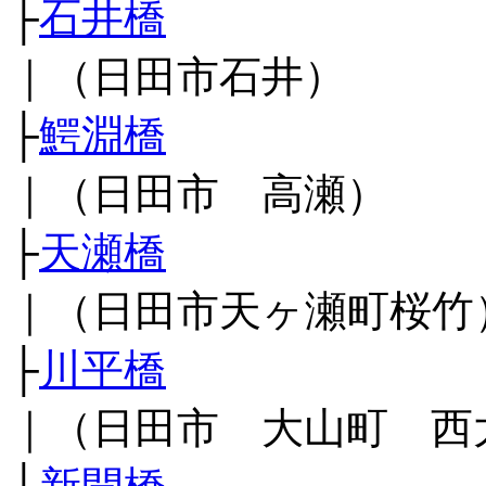
├
石井橋
｜（日田市石井）
├
鰐淵橋
｜（日田市 高瀬）
├
天瀬橋
｜（日田市天ヶ瀬町桜竹
├
川平橋
｜（日田市 大山町 西