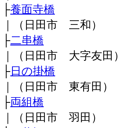
├
養面寺橋
｜（日田市 三和）
├
二串橋
｜（日田市 大字友田）
├
日の掛橋
｜（日田市 東有田）
├
両組橋
｜（日田市 羽田）