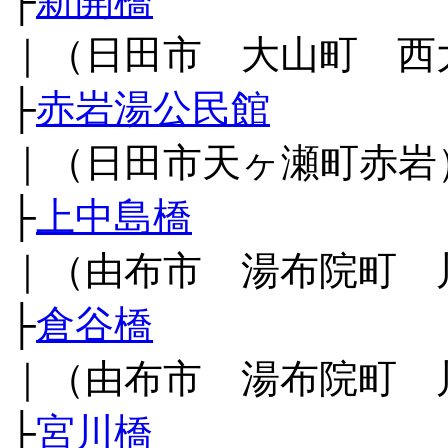
├
新開橋
｜（日田市 大山町 西
├
赤岩湯公民館
｜（日田市天ヶ瀬町赤岩
├
上中島橋
｜（由布市 湯布院町 
├
倉谷橋
｜（由布市 湯布院町 
├
宮川橋