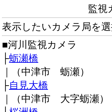
監視
表示したいカメラ局を選
■河川監視カメラ
├
蛎瀬橋
｜（中津市 蛎瀬）
├
自見大橋
｜（中津市 大字蛎瀬）