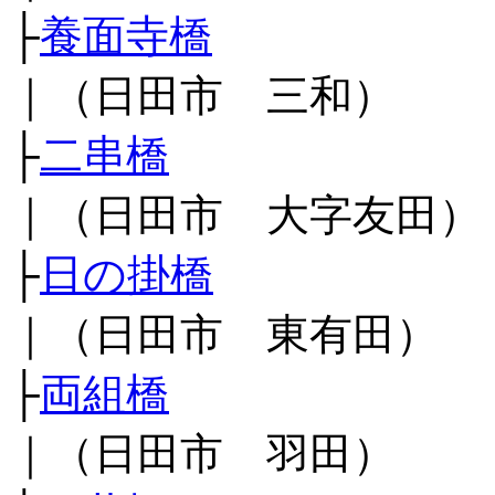
├
養面寺橋
｜（日田市 三和）
├
二串橋
｜（日田市 大字友田）
├
日の掛橋
｜（日田市 東有田）
├
両組橋
｜（日田市 羽田）