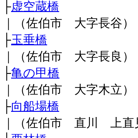
├
虚空蔵橋
｜（佐伯市 大字長谷）
├
玉垂橋
｜（佐伯市 大字長良）
├
亀の甲橋
｜（佐伯市 大字木立）
├
向船場橋
｜（佐伯市 直川 上直