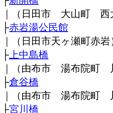
├
新開橋
｜（日田市 大山町 西
├
赤岩湯公民館
｜（日田市天ヶ瀬町赤岩
├
上中島橋
｜（由布市 湯布院町 
├
倉谷橋
｜（由布市 湯布院町 
├
宮川橋