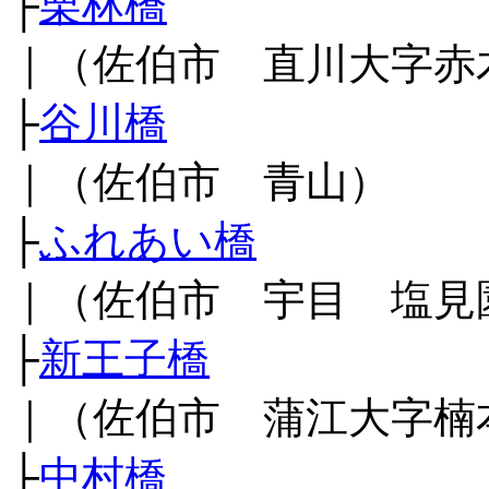
├
栗林橋
｜（佐伯市 直川大字赤
├
谷川橋
｜（佐伯市 青山）
├
ふれあい橋
｜（佐伯市 宇目 塩見
├
新王子橋
｜（佐伯市 蒲江大字楠
├
中村橋