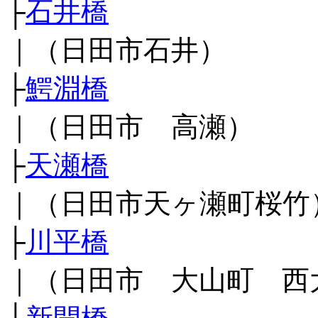
├
石井橋
｜（日田市石井）
├
鰐淵橋
｜（日田市 高瀬）
├
天瀬橋
｜（日田市天ヶ瀬町桜竹
├
川平橋
｜（日田市 大山町 西