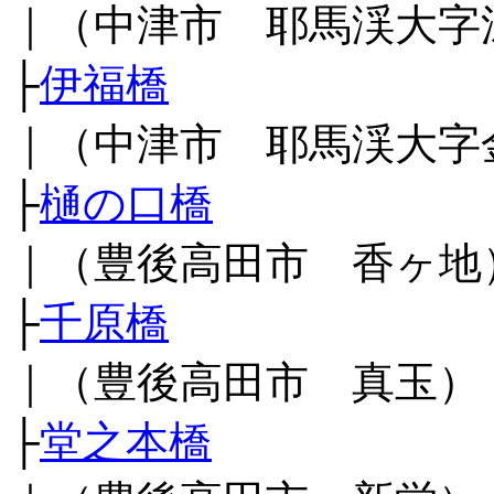
｜（中津市 耶馬渓大字
├
伊福橋
｜（中津市 耶馬渓大字
├
樋の口橋
｜（豊後高田市 香ヶ地
├
千原橋
｜（豊後高田市 真玉）
├
堂之本橋