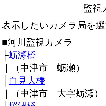
監視
表示したいカメラ局を選
■河川監視カメラ
├
蛎瀬橋
｜（中津市 蛎瀬）
├
自見大橋
｜（中津市 大字蛎瀬）