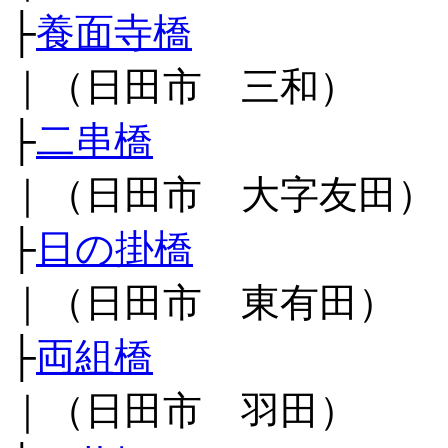
├
養面寺橋
｜（日田市 三和）
├
二串橋
｜（日田市 大字友田）
├
日の掛橋
｜（日田市 東有田）
├
両組橋
｜（日田市 羽田）