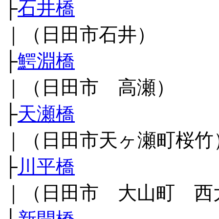
├
石井橋
｜（日田市石井）
├
鰐淵橋
｜（日田市 高瀬）
├
天瀬橋
｜（日田市天ヶ瀬町桜竹
├
川平橋
｜（日田市 大山町 西