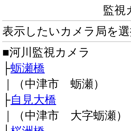
監視
表示したいカメラ局を選
■河川監視カメラ
├
蛎瀬橋
｜（中津市 蛎瀬）
├
自見大橋
｜（中津市 大字蛎瀬）