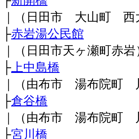
├
新開橋
｜（日田市 大山町 西
├
赤岩湯公民館
｜（日田市天ヶ瀬町赤岩
├
上中島橋
｜（由布市 湯布院町 
├
倉谷橋
｜（由布市 湯布院町 
├
宮川橋