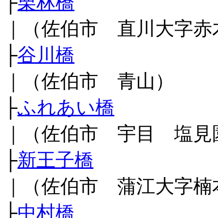
├
栗林橋
｜（佐伯市 直川大字赤
├
谷川橋
｜（佐伯市 青山）
├
ふれあい橋
｜（佐伯市 宇目 塩見
├
新王子橋
｜（佐伯市 蒲江大字楠
├
中村橋