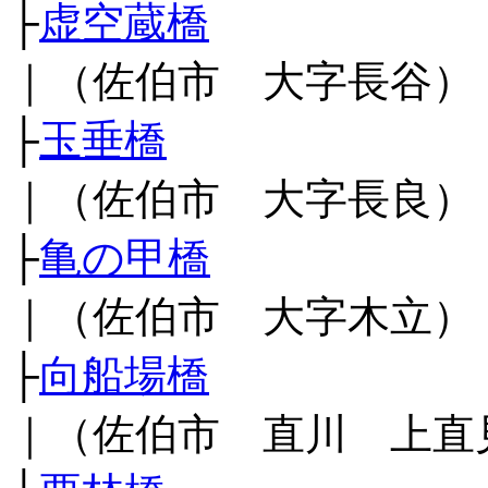
├
虚空蔵橋
｜（佐伯市 大字長谷）
├
玉垂橋
｜（佐伯市 大字長良）
├
亀の甲橋
｜（佐伯市 大字木立）
├
向船場橋
｜（佐伯市 直川 上直