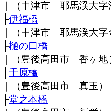
｜（中津市 耶馬渓大字
├
伊福橋
｜（中津市 耶馬渓大字
├
樋の口橋
｜（豊後高田市 香ヶ地
├
千原橋
｜（豊後高田市 真玉）
├
堂之本橋