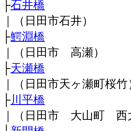
├
石井橋
｜（日田市石井）
├
鰐淵橋
｜（日田市 高瀬）
├
天瀬橋
｜（日田市天ヶ瀬町桜竹
├
川平橋
｜（日田市 大山町 西