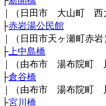
├
新開橋
｜（日田市 大山町 西
├
赤岩湯公民館
｜（日田市天ヶ瀬町赤岩
├
上中島橋
｜（由布市 湯布院町 
├
倉谷橋
｜（由布市 湯布院町 
├
宮川橋