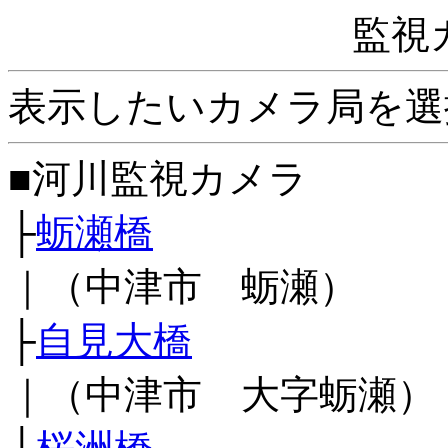
監視
表示したいカメラ局を選
■河川監視カメラ
├
蛎瀬橋
｜（中津市 蛎瀬）
├
自見大橋
｜（中津市 大字蛎瀬）