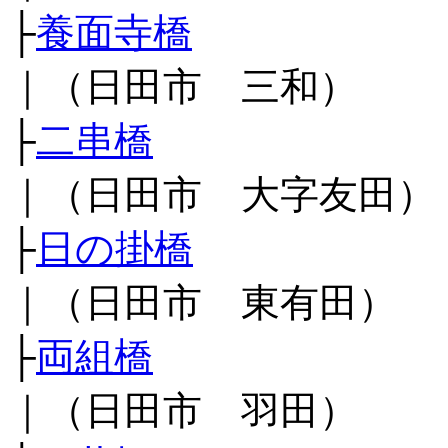
├
養面寺橋
｜（日田市 三和）
├
二串橋
｜（日田市 大字友田）
├
日の掛橋
｜（日田市 東有田）
├
両組橋
｜（日田市 羽田）