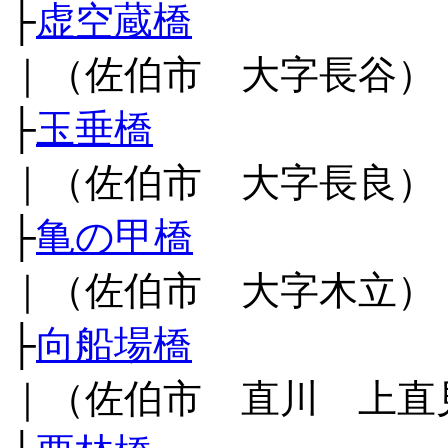
├
虚空蔵橋
｜（佐伯市 大字長谷）
├
玉垂橋
｜（佐伯市 大字長良）
├
亀の甲橋
｜（佐伯市 大字木立）
├
向船場橋
｜（佐伯市 直川 上直