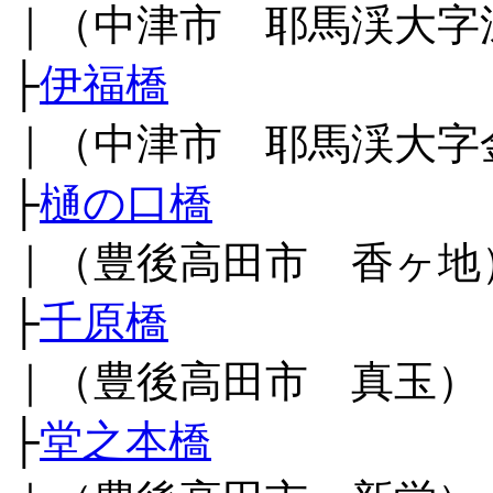
｜（中津市 耶馬渓大字
├
伊福橋
｜（中津市 耶馬渓大字
├
樋の口橋
｜（豊後高田市 香ヶ地
├
千原橋
｜（豊後高田市 真玉）
├
堂之本橋